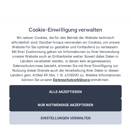
wp_lang
Speiche
Cookie-Einwilligung verwalten
Wir setzen Cookies, die für den Betrieb der Website technisch
wp-autosave-1
Automa
erforderlich sind. Darüber hinaus verwenden wir Cookies, um unsere
Website für Sie optimal zu gestalten und fortlaufend zu verbessern.
Mit Ihrer Zustimmung geben wir Informationen zu Ihrer Verwendung
qm-container-height
Stellt 
unserer Website auch an Drittanbieter weiter. Soweit dabei Daten in
Ländern verarbeitet werden, in denen kein angemessenes
Datenschutzniveau besteht, stimmen Sie mit Ihrer Einwilligung zur
Nutzung dieser Dienste auch der Verarbeitung Ihrer Daten in diesen
qm-container-width
Stellt 
Ländern gem. Artikel 49 Abs. 1 lit. a DSGVO zu. Weitere Informationen
können Sie unserer
Datenschutzerklärung
entnehmen.
cmplz_cookie_data
Speiche
ALLE AKZEPTIEREN
NUR NOTWENDIGE AKZEPTIEREN
cmplz_consenttype
Bestim
EINSTELLUNGEN VERWALTEN
cmplz_policy_id
Speiche